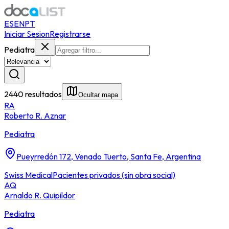
ES
EN
PT
Iniciar Sesion
Registrarse
Pediatra
2440 resultados
Ocultar mapa
RA
Roberto R. Aznar
Pediatra
Pueyrredón 172, Venado Tuerto, Santa Fe, Argentina
Swiss Medical
Pacientes privados (sin obra social)
AQ
Arnaldo R. Quipildor
Pediatra