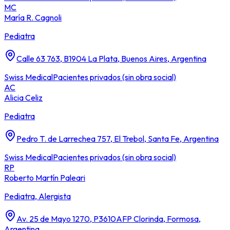
MC
María R. Cagnoli
Pediatra
Calle 63 763, B1904 La Plata, Buenos Aires, Argentina
Swiss Medical
Pacientes privados (sin obra social)
AC
Alicia Celiz
Pediatra
Pedro T. de Larrechea 757, El Trebol, Santa Fe, Argentina
Swiss Medical
Pacientes privados (sin obra social)
RP
Roberto Martín Paleari
Pediatra, Alergista
Av. 25 de Mayo 1270, P3610AFP Clorinda, Formosa,
Argentina